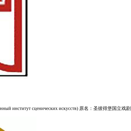
енный институт сценических искусств) 原名：圣彼得