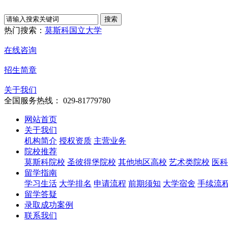
热门搜索：
莫斯科国立大学
在线咨询
招生简章
关于我们
全国服务热线： 029-81779780
网站首页
关于我们
机构简介
授权资质
主营业务
院校推荐
莫斯科院校
圣彼得堡院校
其他地区高校
艺术类院校
医科
留学指南
学习生活
大学排名
申请流程
前期须知
大学宿舍
手续流
留学答疑
录取成功案例
联系我们